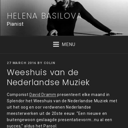
Skip
to
HELENA BASILOVA
content
Pianist
MENU
POSTED
27 MARCH 2016
BY
COLIN
ON
Weeshuis van de
Nederlandse Muziek
Componist
David Dramm
presenteert elke maand in
Splendor het Weeshuis van de Nederlandse Muziek met
uit het oog en oor verdwenen Nederlandse
meesterwerken uit de 20ste eeuw. “Een nieuwe en
buitengewoon geslaagde presentatievorm…nu al een
succes,” aldus het Parool.